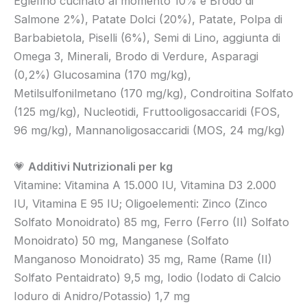
Eglefino cucinato al momento 10% e Brodo di
Salmone 2%), Patate Dolci (20%), Patate, Polpa di
Barbabietola, Piselli (6%), Semi di Lino, aggiunta di
Omega 3, Minerali, Brodo di Verdure, Asparagi
(0,2%) Glucosamina (170 mg/kg),
Metilsulfonilmetano (170 mg/kg), Condroitina Solfato
(125 mg/kg), Nucleotidi, Fruttooligosaccaridi (FOS,
96 mg/kg), Mannanoligosaccaridi (MOS, 24 mg/kg)
💗
Additivi Nutrizionali per kg
Vitamine: Vitamina A 15.000 IU, Vitamina D3 2.000
IU, Vitamina E 95 IU; Oligoelementi: Zinco (Zinco
Solfato Monoidrato) 85 mg, Ferro (Ferro (II) Solfato
Monoidrato) 50 mg, Manganese (Solfato
Manganoso Monoidrato) 35 mg, Rame (Rame (II)
Solfato Pentaidrato) 9,5 mg, Iodio (Iodato di Calcio
Ioduro di Anidro/Potassio) 1,7 mg