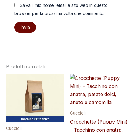
Salva il mio nome, email e sito web in questo
browser per la prossima volta che commento.
Prodotti correlati
Fascia
di
prezzo:
da
27,00 €
a
101,00 €
Cuccioli
Crocchette (Puppy Mini)
Cuccioli
– Tacchino con anatra,