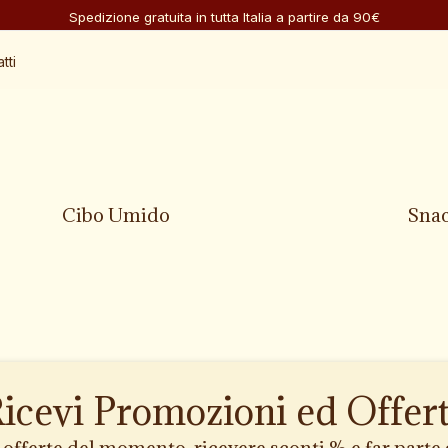
Spedizione gratuita in tutta Italia a partire da 90€
tti
Cibo Umido
Sna
icevi Promozioni ed Offer
e offerte del momento, ricevere sconti % e far part