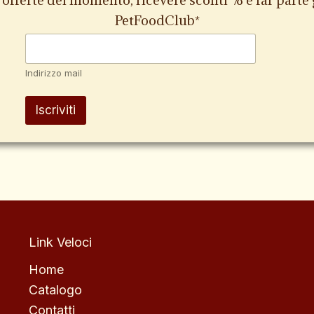
PetFoodClub*
Indirizzo mail
Iscriviti
Link Veloci
Home
Catalogo
Contatti