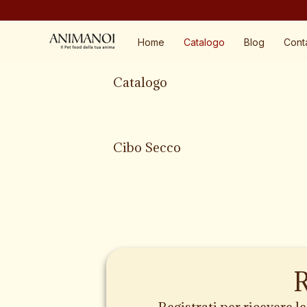
Vai
al
Home
Catalogo
Blog
Conta
contenuto
Catalogo
Cibo Secco
R
Registrati per ricevere l