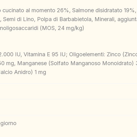
ucinato al momento 26%, Salmone disidratato 19%, 
, Semi di Lino, Polpa di Barbabietola, Minerali, aggiu
anoligosaccaridi (MOS, 24 mg/kg)
2.000 IU, Vitamina E 95 IU; Oligoelementi: Zinco (Zin
o) 50 mg, Manganese (Solfato Manganoso Monoidrato) 
Calcio Anidro) 1 mg
 giorno