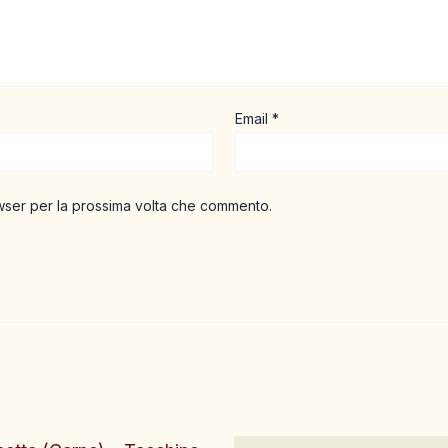
Email
*
owser per la prossima volta che commento.
Fascia
Fascia