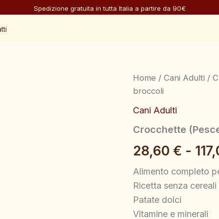
Spedizione gratuita in tutta Italia a partire da 90€
tti
Crocchette
Home
/
Cani Adulti
/ C
(Pesce)
broccoli
–
Tonno
Cani Adulti
con
patate
Crocchette (Pesce)
dolci
e
28,60
€
-
117
broccoli
quantità
Alimento completo pe
Ricetta senza cereali
Patate dolci
Vitamine e minerali