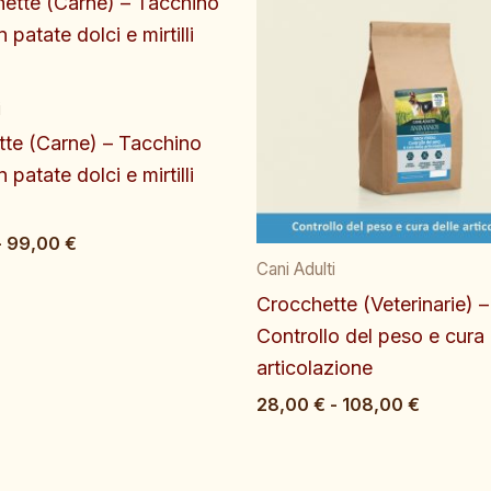
di
di
prezzo:
prezzo:
da
da
26,00 €
28,00 €
i
a
a
99,00 €
108,00 
te (Carne) – Tacchino
 patate dolci e mirtilli
-
99,00
€
Cani Adulti
Crocchette (Veterinarie) –
Controllo del peso e cura 
articolazione
28,00
€
-
108,00
€