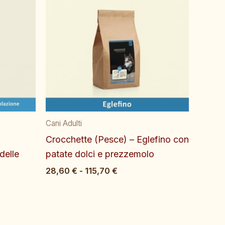
di
prezzo:
da
28,60 €
a
€
115,70 €
Cani Adulti
Crocchette (Pesce) – Eglefino con
delle
patate dolci e prezzemolo
28,60
€
-
115,70
€