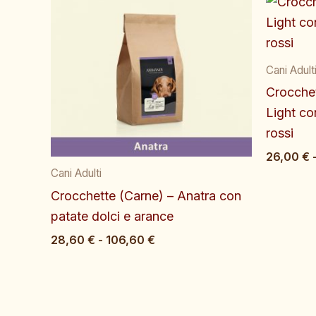
di
prezzo:
da
28,60 €
Cani Adult
a
106,60 €
Crocchet
Light con
rossi
26,00
€
Cani Adulti
Crocchette (Carne) – Anatra con
patate dolci e arance
28,60
€
-
106,60
€