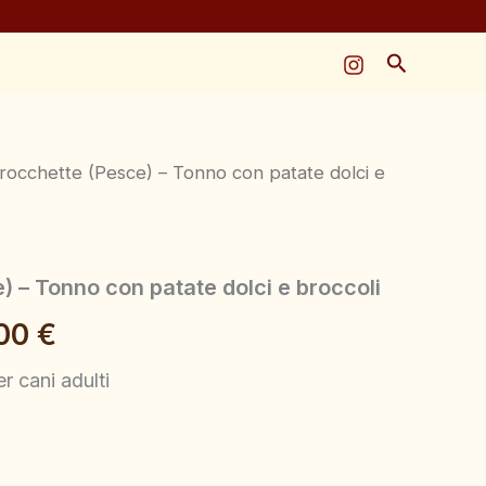
da
28,60 €
Cerca
a
117,00 €
rocchette (Pesce) – Tonno con patate dolci e
Fascia
di
prezzo:
 – Tonno con patate dolci e broccoli
da
,00
€
28,60 €
r cani adulti
a
117,00 €